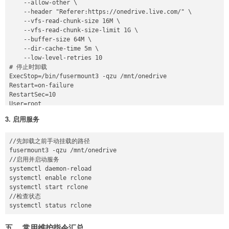
    --allow-other \

    --header "Referer:https://onedrive.live.com/" \

    --vfs-read-chunk-size 16M \

    --vfs-read-chunk-size-limit 1G \

    --buffer-size 64M \

    --dir-cache-time 5m \

    --low-level-retries 10

# 停止时卸载

ExecStop=/bin/fusermount3 -qzu /mnt/onedrive

Restart=on-failure

RestartSec=10

User=root

3. 启用服务
[Install]

//先卸载之前手动挂载的路径

fusermount3 -qzu /mnt/onedrive

//启用并启动服务

systemctl daemon-reload

systemctl enable rclone

systemctl start rclone

//检查状态

五、 常用维护指令汇总