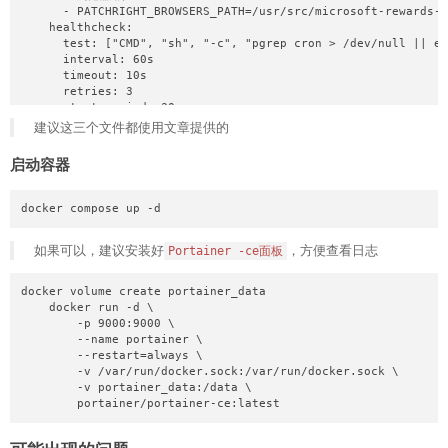
      - PATCHRIGHT_BROWSERS_PATH=/usr/src/microsoft-rewards-s
            "url": ""

    healthcheck:

        },

      test: ["CMD", "sh", "-c", "pgrep cron > /dev/null || ex
        "ntfy": {

      interval: 60s

            "enabled": false,

      timeout: 10s

            "url": "",

      retries: 3

            "topic": "",

      start_period: 30s

            "token": "",

    security_opt:

建议这三个文件都使用文章提供的
            "title": "Microsoft-Rewards-Script",

      - no-new-privileges:true
            "tags": ["bot", "notify"],

            "priority": 3

启动容器
        },

        "webhookLogFilter": {

            "enabled": false,

docker compose up -d
            "mode": "whitelist",

            "levels": ["error"],

如果可以，建议安装好
，方便查看日志
Portainer -ce面板
            "keywords": ["starting account", "select number",
            "regexPatterns": []

        }

docker volume create portainer_data

    }

    docker run -d \

}
        -p 9000:9000 \

        --name portainer \

        --restart=always \

        -v /var/run/docker.sock:/var/run/docker.sock \

        -v portainer_data:/data \

        portainer/portainer-ce:latest