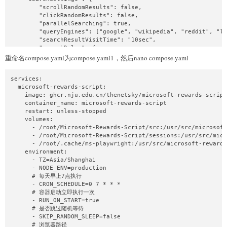
        "scrollRandomResults": false,

        "clickRandomResults": false,

        "parallelSearching": true,

        "queryEngines": ["google", "wikipedia", "reddit", "lo
        "searchResultVisitTime": "10sec",

        "searchDelay": {

            "min": "30sec",

重命名compose.yaml为compose.yaml1，然后nano compose.yaml
            "max": "1min"

        },

services:

        "readDelay": {

  microsoft-rewards-script:

            "min": "30sec",

    image: ghcr.nju.edu.cn/thenetsky/microsoft-rewards-script
            "max": "1min"

    container_name: microsoft-rewards-script

        }

    restart: unless-stopped

    },

    volumes:

    "debugLogs": false,

      - /root/Microsoft-Rewards-Script/src:/usr/src/microsoft
    "consoleLogFilter": {

      - /root/Microsoft-Rewards-Script/sessions:/usr/src/micr
        "enabled": false,

      - /root/.cache/ms-playwright:/usr/src/microsoft-rewards
        "mode": "whitelist",

    environment:

        "levels": ["error", "warn"],

      - TZ=Asia/Shanghai

        "keywords": ["starting account"],

      - NODE_ENV=production

        "regexPatterns": []

      # 每天早上7点执行

    },

      - CRON_SCHEDULE=0 7 * * *

    "proxy": {

      # 容器启动立即执行一次

        "queryEngine": true

      - RUN_ON_START=true

    },

      # 是否跳过随机等待

    "webhook": {

      - SKIP_RANDOM_SLEEP=false

        "discord": {

      # 浏览器路径

            "enabled": false,
