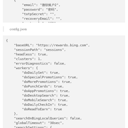
    {

        "email": "微软账户2",

        "password": "密码",

        "totpSecret": "",

        "recoveryEmail": "",

        "geoLocale": "CN",

        "langCode": "zh-CN",

config.json
        "proxy": {

            "proxyAxios": false,

{

            "url": "",

    "baseURL": "https://rewards.bing.com",

            "port": 0,

    "sessionPath": "sessions",

            "username": "",

    "headless": true,

            "password": ""

    "clusters": 1,

        },

    "errorDiagnostics": false,

        "saveFingerprint": {

    "workers": {

            "mobile": true,

        "doDailySet": true,

            "desktop": true

        "doSpecialPromotions": true,

        }

        "doMorePromotions": true,

    }

        "doPunchCards": true,

]
        "doAppPromotions": true,

        "doDesktopSearch": true,

        "doMobileSearch": true,

        "doDailyCheckIn": true,

        "doReadToEarn": true

    },

    "searchOnBingLocalQueries": false,

    "globalTimeout": "30sec",

    "searchSettings": {
