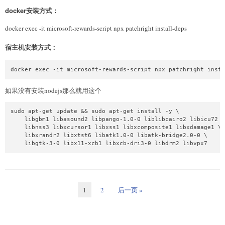
docker安装方式：
docker exec -it microsoft-rewards-script npx patchright install-deps
宿主机安装方式：
docker exec -it microsoft-rewards-script npx patchright insta
如果没有安装nodejs那么就用这个
sudo apt-get update && sudo apt-get install -y \

    libgbm1 libasound2 libpango-1.0-0 liblibcairo2 libicu72 \

    libnss3 libxcursor1 libxss1 libxcomposite1 libxdamage1 \

    libxrandr2 libxtst6 libatk1.0-0 libatk-bridge2.0-0 \

    libgtk-3-0 libx11-xcb1 libxcb-dri3-0 libdrm2 libvpx7
1
2
后一页 »