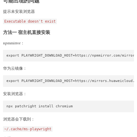
可能出现的问题
提示未安装浏览器
Executable doesn't exist
方法一 宿主机直接安装
npmmirror：
export PLAYWRIGHT_DOWNLOAD_HOST=https://npmmirror.com/mirrors
华为云镜像：
export PLAYWRIGHT_DOWNLOAD_HOST=https://mirrors.huaweicloud.c
安装浏览器：
npx patchright install chromium
浏览器会下载到：
~/.cache/ms-playwright