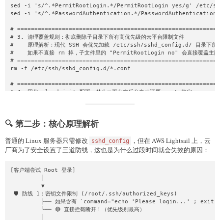
sed -i 's/^.*PermitRootLogin.*/PermitRootLogin yes/g' /etc/ss
sed -i 's/^.*PasswordAuthentication.*/PasswordAuthentication 
# ===========================================================
# 3. 清理覆盖规则：彻底删除子目录下所有高优先级的云平台限制文件

#    原理解析：现代 SSH 会优先加载 /etc/ssh/sshd_config.d/ 目录下所
#    如果不直接 rm 掉，子文件里的 "PermitRootLogin no" 会直接覆盖主配
# ===========================================================
rm -f /etc/ssh/sshd_config.d/*.conf

# ===========================================================
# 4. 固化 cloud-init 配置：禁止云平台在后台自动还原 root 锁定

# ===========================================================
if [ -f /etc/cloud/cloud.cfg ]; then

    # 解锁 cloud-init 对 root 账户的封锁

🔍 第二步：核心原理解析
    sed -i 's/disable_root: true/disable_root: false/g' /etc/
    sed -i 's/disable_root: 1/disable_root: 0/g' /etc/cloud/c
    # 防止 cloud-init 在系统重启或遭遇宿主机迁移时自动抹除你的 SSH 密钥

普通的 Linux 服务器只需修改
，但在 AWS Lightsail 上，云
sshd_config
    sed -i 's/ssh_deletekeys: true/ssh_deletekeys: false/g' /
厂商为了安全设置了三道防线，这也是为什么过段时间就会失效的原因：
fi

[客户端尝试 Root 登录]

# ===========================================================
         │

# 5. 强制刷新：清理 cloud-init 历史缓存，重启 SSH 服务使配置立刻生效

         ▼

# ===========================================================
 🛡️ 防线 1：密钥文件限制 (/root/.ssh/authorized_keys)

cloud-init clean 2>/dev/null

         ├── 如果含有 `command="echo 'Please login...' ; exit 1
systemctl restart sshd || systemctl restart ssh

         └── 🔴 直接拦截断开！（优先级别最高）

         │

# ===========================================================