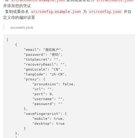
src/accounts.example.json
src/accounts.json
并添加您的凭证
· 复制或重命名
为
并自
src/config.example.json
src/config.json
定义你的偏好设置
accounts.json
[

    {

        "email": "微软账户",

        "password": "密码",

        "totpSecret": "",

        "recoveryEmail": "",

        "geoLocale": "CN",

        "langCode": "zh-CN",

        "proxy": {

            "proxyAxios": false,

            "url": "",

            "port": 0,

            "username": "",

            "password": ""

        },

        "saveFingerprint": {

            "mobile": true,

            "desktop": true

        }

    },
