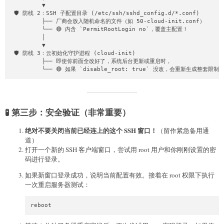
         ▼

# 6. 设置并激活你的 Root 密码

 🛡️ 防线 2：SSH 子配置目录 (/etc/ssh/sshd_config.d/*.conf)

#    ⚠️ 提示：请将下面的 "你的新密码" 替换为你实际想设置的密码

         ├── 厂商会放入随机命名的文件（如 50-cloud-init.conf）

# ===========================================================
         └── 🔴 内含 `PermitRootLogin no`，覆盖主配置！

echo "root:你的新密码" | chpasswd
         │

         ▼

 🛡️ 防线 3：云初始化守护进程 (cloud-init)

         ├── 即使你前面全改好了，系统后台更新或重启时，

         └── 🔴 如果 `disable_root: true` 没改，会重新生成整套限制
🧪 第三步：安全验证（非常重要）
绝对不要关闭当前已经连上的这个 SSH 窗口！
（留作紧急备用通
道）
打开一个新的 SSH 客户端窗口，尝试用 root 用户和你刚刚设置的密
码进行登录。
如果新窗口登录成功，说明当前配置有效。接着在 root 权限下执行
一次重启服务器测试：
reboot