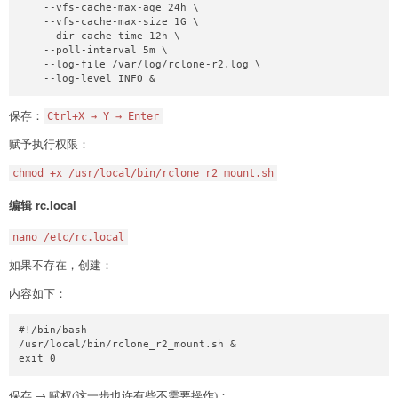
    --vfs-cache-max-age 24h \

    --vfs-cache-max-size 1G \

    --dir-cache-time 12h \

    --poll-interval 5m \

    --log-file /var/log/rclone-r2.log \

    --log-level INFO &
保存：
Ctrl+X → Y → Enter
赋予执行权限：
chmod +x /usr/local/bin/rclone_r2_mount.sh
编辑 rc.local
nano /etc/rc.local
如果不存在，创建：
内容如下：
#!/bin/bash

/usr/local/bin/rclone_r2_mount.sh &

exit 0
保存 → 赋权(这一步也许有些不需要操作)：