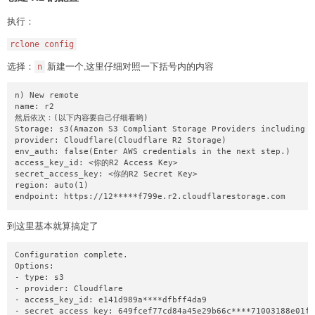
执行：
rclone config
选择：
新建一个,这里仔细对照一下括号内的内容
n
n) New remote

name: r2

然后依次：(以下内容要自己仔细看哟)

Storage: s3(Amazon S3 Compliant Storage Providers including A
provider: Cloudflare(Cloudflare R2 Storage)

env_auth: false(Enter AWS credentials in the next step.)

access_key_id: <你的R2 Access Key>

secret_access_key: <你的R2 Secret Key>

region: auto(1)

endpoint: https://12*****f799e.r2.cloudflarestorage.com
到这里基本就算搞定了
Configuration complete.

Options:

- type: s3

- provider: Cloudflare

- access_key_id: e141d989a****dfbff4da9

- secret_access_key: 649fcef77cd84a45e29b66c****71003188e01f0