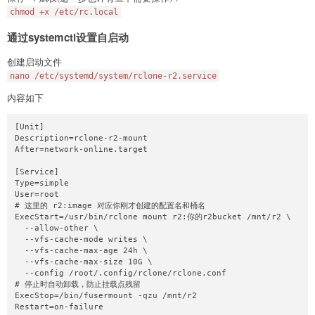
chmod +x /etc/rc.local
通过systemctl设置自启动
创建启动文件
nano /etc/systemd/system/rclone-r2.service
内容如下
[Unit]

Description=rclone-r2-mount

After=network-online.target

[Service]

Type=simple

User=root

# 这里的 r2:image 对应你刚才创建的配置名和桶名

ExecStart=/usr/bin/rclone mount r2:你的r2bucket /mnt/r2 \

  --allow-other \

  --vfs-cache-mode writes \

  --vfs-cache-max-age 24h \

  --vfs-cache-max-size 10G \

  --config /root/.config/rclone/rclone.conf

# 停止时自动卸载，防止挂载点残留

ExecStop=/bin/fusermount -qzu /mnt/r2

Restart=on-failure
