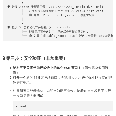
         ▼

# 6. 设置并激活你的 Root 密码

 🛡️ 防线 2：SSH 子配置目录 (/etc/ssh/sshd_config.d/*.conf)

#    ⚠️ 提示：请将下面的 "你的新密码" 替换为你实际想设置的密码

         ├── 厂商会放入随机命名的文件（如 50-cloud-init.conf）

# ===========================================================
         └── 🔴 内含 `PermitRootLogin no`，覆盖主配置！

echo "root:你的新密码" | chpasswd
         │

         ▼

 🛡️ 防线 3：云初始化守护进程 (cloud-init)

         ├── 即使你前面全改好了，系统后台更新或重启时，

         └── 🔴 如果 `disable_root: true` 没改，会重新生成整套限制
🧪 第三步：安全验证（非常重要）
绝对不要关闭当前已经连上的这个 SSH 窗口！
（留作紧急备用通
道）
打开一个新的 SSH 客户端窗口，尝试用 root 用户和你刚刚设置的密
码进行登录。
如果新窗口登录成功，说明当前配置有效。接着在 root 权限下执行
一次重启服务器测试：
reboot