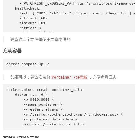
      - PATCHRIGHT_BROWSERS_PATH=/usr/src/microsoft-rewards-s
            "url": ""

    healthcheck:

        },

      test: ["CMD", "sh", "-c", "pgrep cron > /dev/null || ex
        "ntfy": {

      interval: 60s

            "enabled": false,

      timeout: 10s

            "url": "",

      retries: 3

            "topic": "",

      start_period: 30s

            "token": "",

    security_opt:

建议这三个文件都使用文章提供的
            "title": "Microsoft-Rewards-Script",

      - no-new-privileges:true
            "tags": ["bot", "notify"],

            "priority": 3

启动容器
        },

        "webhookLogFilter": {

            "enabled": false,

docker compose up -d
            "mode": "whitelist",

            "levels": ["error"],

如果可以，建议安装好
，方便查看日志
Portainer -ce面板
            "keywords": ["starting account", "select number",
            "regexPatterns": []

        }

docker volume create portainer_data

    }

    docker run -d \

}
        -p 9000:9000 \

        --name portainer \

        --restart=always \

        -v /var/run/docker.sock:/var/run/docker.sock \

        -v portainer_data:/data \

        portainer/portainer-ce:latest