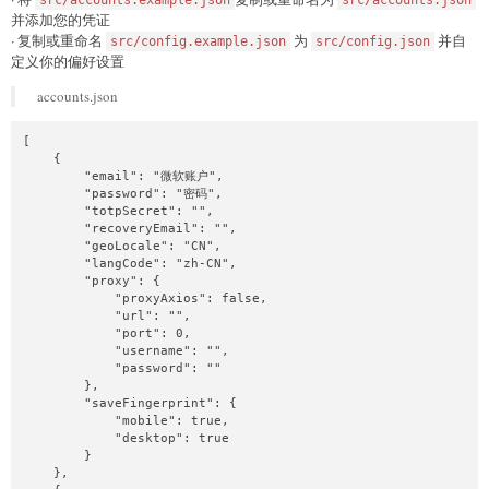
src/accounts.example.json
src/accounts.json
并添加您的凭证
· 复制或重命名
为
并自
src/config.example.json
src/config.json
定义你的偏好设置
accounts.json
[

    {

        "email": "微软账户",

        "password": "密码",

        "totpSecret": "",

        "recoveryEmail": "",

        "geoLocale": "CN",

        "langCode": "zh-CN",

        "proxy": {

            "proxyAxios": false,

            "url": "",

            "port": 0,

            "username": "",

            "password": ""

        },

        "saveFingerprint": {

            "mobile": true,

            "desktop": true

        }

    },
