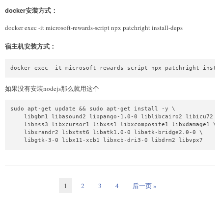
docker安装方式：
docker exec -it microsoft-rewards-script npx patchright install-deps
宿主机安装方式：
docker exec -it microsoft-rewards-script npx patchright insta
如果没有安装nodejs那么就用这个
sudo apt-get update && sudo apt-get install -y \

    libgbm1 libasound2 libpango-1.0-0 liblibcairo2 libicu72 \

    libnss3 libxcursor1 libxss1 libxcomposite1 libxdamage1 \

    libxrandr2 libxtst6 libatk1.0-0 libatk-bridge2.0-0 \

    libgtk-3-0 libx11-xcb1 libxcb-dri3-0 libdrm2 libvpx7
1
2
3
4
后一页 »