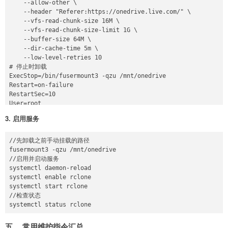
    --allow-other \

    --header "Referer:https://onedrive.live.com/" \

    --vfs-read-chunk-size 16M \

    --vfs-read-chunk-size-limit 1G \

    --buffer-size 64M \

    --dir-cache-time 5m \

    --low-level-retries 10

# 停止时卸载

ExecStop=/bin/fusermount3 -qzu /mnt/onedrive

Restart=on-failure

RestartSec=10

User=root

3. 启用服务
[Install]

//先卸载之前手动挂载的路径

fusermount3 -qzu /mnt/onedrive

//启用并启动服务

systemctl daemon-reload

systemctl enable rclone

systemctl start rclone

//检查状态

五、 常用维护指令汇总