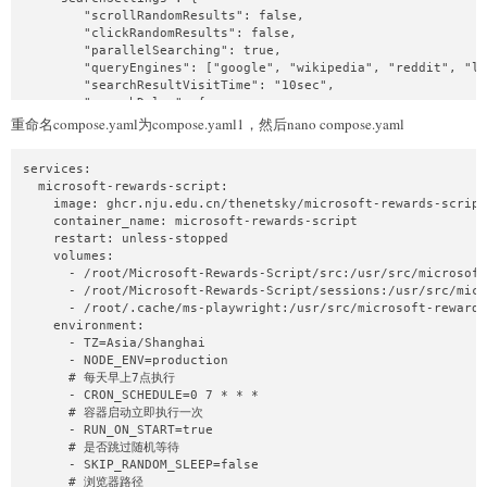
        "scrollRandomResults": false,

        "clickRandomResults": false,

        "parallelSearching": true,

        "queryEngines": ["google", "wikipedia", "reddit", "lo
        "searchResultVisitTime": "10sec",

        "searchDelay": {

            "min": "30sec",

重命名compose.yaml为compose.yaml1，然后nano compose.yaml
            "max": "1min"

        },

services:

        "readDelay": {

  microsoft-rewards-script:

            "min": "30sec",

    image: ghcr.nju.edu.cn/thenetsky/microsoft-rewards-script
            "max": "1min"

    container_name: microsoft-rewards-script

        }

    restart: unless-stopped

    },

    volumes:

    "debugLogs": false,

      - /root/Microsoft-Rewards-Script/src:/usr/src/microsoft
    "consoleLogFilter": {

      - /root/Microsoft-Rewards-Script/sessions:/usr/src/micr
        "enabled": false,

      - /root/.cache/ms-playwright:/usr/src/microsoft-rewards
        "mode": "whitelist",

    environment:

        "levels": ["error", "warn"],

      - TZ=Asia/Shanghai

        "keywords": ["starting account"],

      - NODE_ENV=production

        "regexPatterns": []

      # 每天早上7点执行

    },

      - CRON_SCHEDULE=0 7 * * *

    "proxy": {

      # 容器启动立即执行一次

        "queryEngine": true

      - RUN_ON_START=true

    },

      # 是否跳过随机等待

    "webhook": {

      - SKIP_RANDOM_SLEEP=false

        "discord": {

      # 浏览器路径

            "enabled": false,
