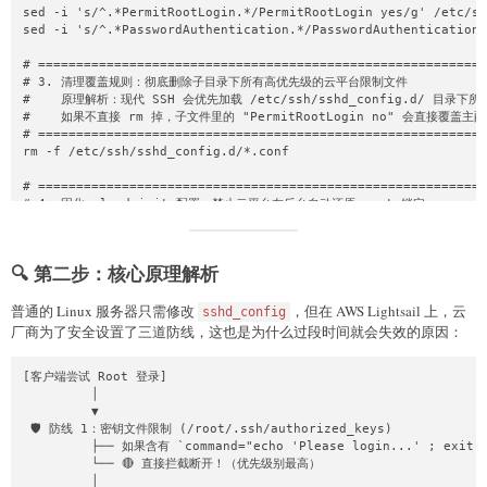
sed -i 's/^.*PermitRootLogin.*/PermitRootLogin yes/g' /etc/ss
sed -i 's/^.*PasswordAuthentication.*/PasswordAuthentication 
# ===========================================================
# 3. 清理覆盖规则：彻底删除子目录下所有高优先级的云平台限制文件

#    原理解析：现代 SSH 会优先加载 /etc/ssh/sshd_config.d/ 目录下所
#    如果不直接 rm 掉，子文件里的 "PermitRootLogin no" 会直接覆盖主配
# ===========================================================
rm -f /etc/ssh/sshd_config.d/*.conf

# ===========================================================
# 4. 固化 cloud-init 配置：禁止云平台在后台自动还原 root 锁定

# ===========================================================
if [ -f /etc/cloud/cloud.cfg ]; then

    # 解锁 cloud-init 对 root 账户的封锁

🔍 第二步：核心原理解析
    sed -i 's/disable_root: true/disable_root: false/g' /etc/
    sed -i 's/disable_root: 1/disable_root: 0/g' /etc/cloud/c
    # 防止 cloud-init 在系统重启或遭遇宿主机迁移时自动抹除你的 SSH 密钥

普通的 Linux 服务器只需修改
，但在 AWS Lightsail 上，云
sshd_config
    sed -i 's/ssh_deletekeys: true/ssh_deletekeys: false/g' /
厂商为了安全设置了三道防线，这也是为什么过段时间就会失效的原因：
fi

[客户端尝试 Root 登录]

# ===========================================================
         │

# 5. 强制刷新：清理 cloud-init 历史缓存，重启 SSH 服务使配置立刻生效

         ▼

# ===========================================================
 🛡️ 防线 1：密钥文件限制 (/root/.ssh/authorized_keys)

cloud-init clean 2>/dev/null

         ├── 如果含有 `command="echo 'Please login...' ; exit 1
systemctl restart sshd || systemctl restart ssh

         └── 🔴 直接拦截断开！（优先级别最高）

         │

# ===========================================================