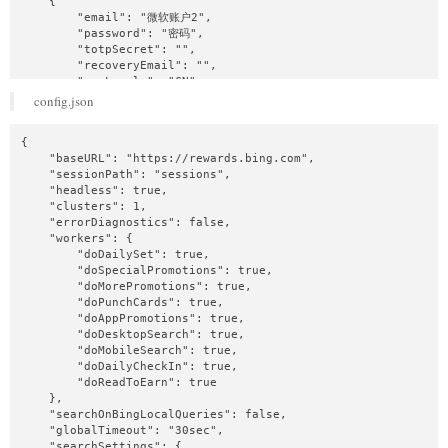
    {

        "email": "微软账户2",

        "password": "密码",

        "totpSecret": "",

        "recoveryEmail": "",

        "geoLocale": "CN",

        "langCode": "zh-CN",

config.json
        "proxy": {

            "proxyAxios": false,

{

            "url": "",

    "baseURL": "https://rewards.bing.com",

            "port": 0,

    "sessionPath": "sessions",

            "username": "",

    "headless": true,

            "password": ""

    "clusters": 1,

        },

    "errorDiagnostics": false,

        "saveFingerprint": {

    "workers": {

            "mobile": true,

        "doDailySet": true,

            "desktop": true

        "doSpecialPromotions": true,

        }

        "doMorePromotions": true,

    }

        "doPunchCards": true,

]
        "doAppPromotions": true,

        "doDesktopSearch": true,

        "doMobileSearch": true,

        "doDailyCheckIn": true,

        "doReadToEarn": true

    },

    "searchOnBingLocalQueries": false,

    "globalTimeout": "30sec",

    "searchSettings": {
