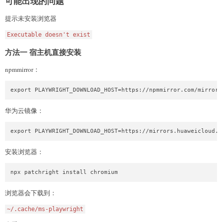
可能出现的问题
提示未安装浏览器
Executable doesn't exist
方法一 宿主机直接安装
npmmirror：
export PLAYWRIGHT_DOWNLOAD_HOST=https://npmmirror.com/mirrors
华为云镜像：
export PLAYWRIGHT_DOWNLOAD_HOST=https://mirrors.huaweicloud.c
安装浏览器：
npx patchright install chromium
浏览器会下载到：
~/.cache/ms-playwright